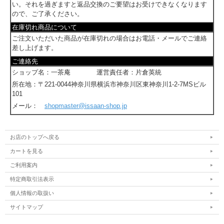
い。それを過ぎますと返品交換のご要望はお受けできなくなります
ので、ご了承ください。
在庫切れ商品について
ご注文いただいた商品が在庫切れの場合はお電話・メールでご連絡
差し上げます。
ご連絡先
ショップ名：一茶庵 運営責任者：片倉英統
所在地：〒221-0044神奈川県横浜市神奈川区東神奈川1-2-7MSビル
101
メール：
shopmaster@issaan-shop.jp
お店のトップへ戻る
カートを見る
ご利用案内
特定商取引法表示
個人情報の取扱い
サイトマップ