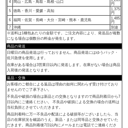
4
岡山・広島・鳥取・島根･山口
円
1,375
5
徳島・香川・愛媛・高知
円
1,485
6
福岡・佐賀・長崎・大分・宮崎・熊本・鹿児島
円
7
沖縄
別途
※送料は1梱包あたりの金額です。ご注文内容により、発送品が複数
になる場合は個数分の料金が発生します。
商品の発送
日曜日の商品発送は行っておりません。商品発送にはゆうパック・
佐川急便を使用します。
在庫がある場合は3営業日以内に発送します。在庫がない場合は商品
入荷後の発送となります。
返品・交換
お客様のご都合による返品は理由の如何に関わらず受け付けており
ませんのでご了承下さい。
不良品や破損の場合は新品との交換となりますので商品到着日から7
日以内にご連絡ください。 不良品や破損による交換の場合の送料は
当社負担とさせていただきます。
商品到着時に万一不良品や配送による破損等がございましたら、当
店の在庫状況を確認のうえ、新品・または同等品と交換させていた
だきます。商品到着後7日以内にメールまたは電話でご連絡くださ