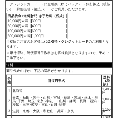
・クレジットカード ・代金引換（ゆうパック） ・銀行振込（後払
い）・郵便振替（後払い） がご利用いただけます。
商品代金+送料
代引き手数料（税抜）
10,000円未満
300円
30,000円未満
400円
100,000円未満
600円
300,000円未満
1,000円
※初回ご注文のお客様は
代金引換・クレジットカード
のご利用とな
ります。
※銀行振込、郵便振替手数料はお客様負担となりますので、予めご
了承下さい。
送料
商品代金のほかに下記の送料がかかります。
送料
分
都道府県名
（税
類
抜）
1,485
1
北海道
円
青森・秋田・岩手・山形・宮城・福島・茨城・栃木・群
1,045
2
馬･千葉・埼玉･東京･神奈川・山梨・静岡・長野・新潟・
円
愛知・三重･岐阜・富山･石川･福井
1,155
3
滋賀・京都・大阪・和歌山・兵庫・奈良
円
1,265